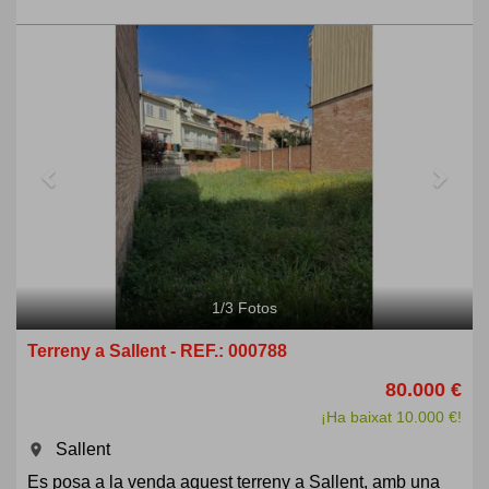
Previous
Next
1
/
3
Fotos
Terreny a Sallent - REF.: 000788
80.000 €
¡Ha baixat 10.000 €!
Sallent
room
Es posa a la venda aquest terreny a Sallent, amb una