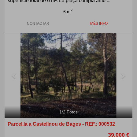
superfície total de 6 m². La plaça compta amb ...
2
6 m
CONTACTAR
MÉS INFO
Previous
Next
1
/
2
Fotos
Parcel.la a Castellnou de Bages - REF.: 000532
39.000 €