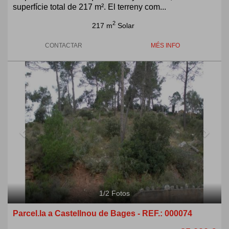
superfície total de 217 m². El terreny com...
2
217 m
Solar
CONTACTAR
MÉS INFO
Previous
Next
1
/
2
Fotos
Parcel.la a Castellnou de Bages - REF.: 000074