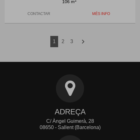
2
106 m
CONTACTAR
MÉS INFO
chevron_right
1
2
3
ADREÇA
C/ Àngel Guimerà, 28
08650 - Sallent (Barcelona)