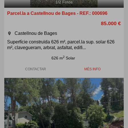
1
/
2
Fotos
Parcel.la a Castellnou de Bages - REF.: 000696
85.000 €
Castellnou de Bages
room
Superfície construïda 626 m², parcel.la sup. solar 626
m², clavegueram, arbrat, asfaltat, edifi...
2
626 m
Solar
CONTACTAR
MÉS INFO
Previous
Next