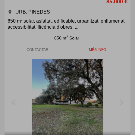
85.000 €
URB. PINEDES
room
650 m² solar, asfaltat, edificable, urbanitzat, enllumenat,
accessibilitat, llicència d'obres, ...
2
650 m
Solar
CONTACTAR
MÉS INFO
Previous
Next