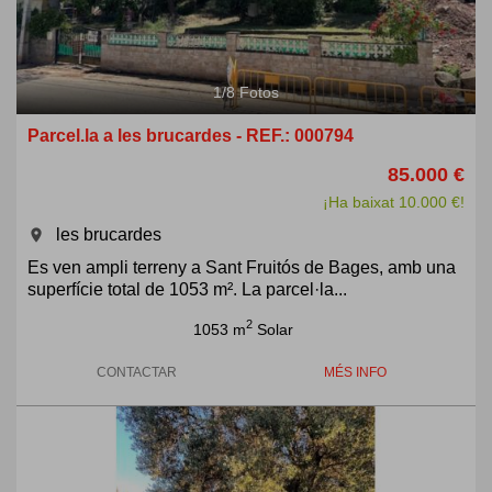
1
/
8
Fotos
Parcel.la a les brucardes - REF.: 000794
85.000 €
¡Ha baixat 10.000 €!
les brucardes
room
Es ven ampli terreny a Sant Fruitós de Bages, amb una
superfície total de 1053 m². La parcel·la...
2
1053 m
Solar
CONTACTAR
MÉS INFO
Previous
Next