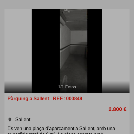
1
/
1
Fotos
Pàrquing a Sallent - REF.: 000849
2.800 €
Sallent
room
Es ven una plaça d'aparcament a Sallent, amb una