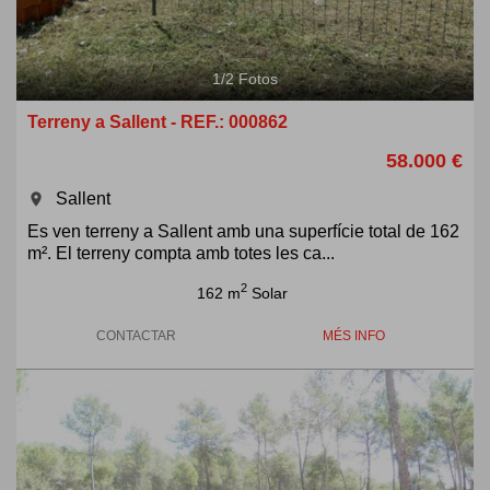
1
/
2
Fotos
Terreny a Sallent - REF.: 000862
58.000 €
Sallent
room
Es ven terreny a Sallent amb una superfície total de 162
m². El terreny compta amb totes les ca...
2
162 m
Solar
CONTACTAR
MÉS INFO
Previous
Next