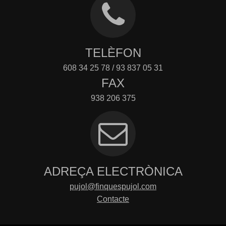
TELÈFON
608 34 25 78 / 93 837 05 31
FAX
938 206 375
ADREÇA ELECTRÒNICA
pujol@finquespujol.com
Contacte