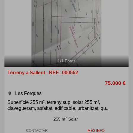
1
/
1
Fotos
Terreny a Sallent - REF.: 000552
75.000 €
Les Forques
room
Superfície 255 m², terreny sup. solar 255 m²,
clavegueram, asfaltat, edificable, urbanitzat, qu...
2
255 m
Solar
CONTACTAR
MÉS INFO