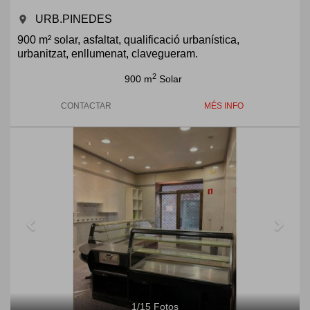
URB.PINEDES
room
900 m² solar, asfaltat, qualificació urbanística,
urbanitzat, enllumenat, clavegueram.
2
900 m
Solar
CONTACTAR
MÉS INFO
Previous
Next
1
/
15
Fotos