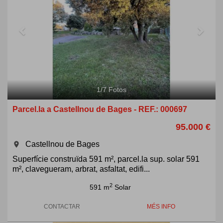
1
/
7
Fotos
Parcel.la a Castellnou de Bages - REF.: 000697
95.000 €
Castellnou de Bages
room
Superfície construïda 591 m², parcel.la sup. solar 591
m², clavegueram, arbrat, asfaltat, edifi...
2
591 m
Solar
CONTACTAR
MÉS INFO