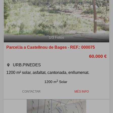
1
/
3
Fotos
Parcel.la a Castellnou de Bages - REF.: 000075
60.000 €
URB.PINEDES
room
1200 m² solar, asfaltat, cantonada, enllumenat.
2
1200 m
Solar
CONTACTAR
MÉS INFO