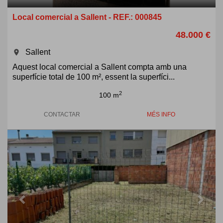
Local comercial a Sallent - REF.: 000845
48.000 €
Sallent
room
Aquest local comercial a Sallent compta amb una
superfície total de 100 m², essent la superfíci...
2
100 m
CONTACTAR
MÉS INFO
Previous
Next