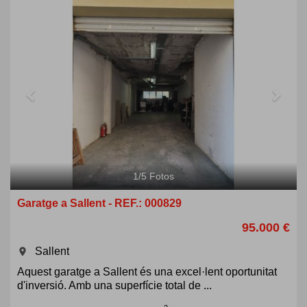
Previous
Next
1
/
5
Fotos
Garatge a Sallent - REF.: 000829
95.000 €
Sallent
room
Aquest garatge a Sallent és una excel·lent oportunitat
d'inversió. Amb una superfície total de ...