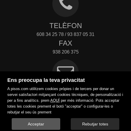
TELÈFON
608 34 25 78 / 93 837 05 31
FAX
938 206 375
Ens preocupa la teva privacitat
A pisos.com utilitzem cookies pròpies i de tercers per donar un
ADREÇA ELECTRÒNICA
servei satisfactori mitjançant cookies tècniques, de personalització i
per a fins analítics. prem
AQUÍ
per més informació. Pots acceptar
pujol@finquespujol.com
totes les cookies prement el botó "acceptar" o configurar-les o
Contacte
rebutjar el seu ús prement
Acceptar
Rebutjar totes