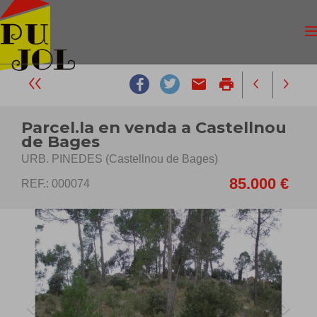
email
print
Parcel.la en venda a Castellnou
de Bages
URB. PINEDES (Castellnou de Bages)
85.000 €
REF.: 000074