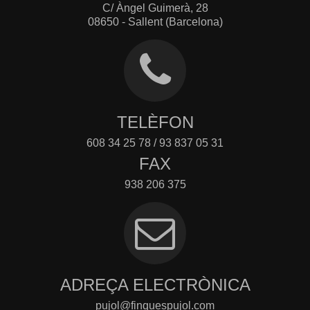
C/ Àngel Guimerà, 28
08650 - Sallent (Barcelona)
TELÈFON
608 34 25 78 / 93 837 05 31
FAX
938 206 375
ADREÇA ELECTRÒNICA
pujol@finquespujol.com