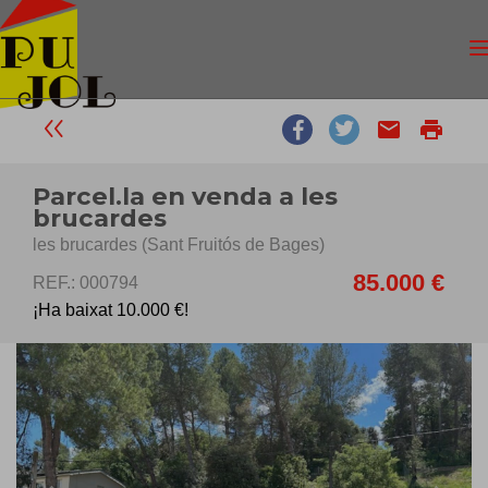
email
print
Parcel.la en venda a les
brucardes
les brucardes (Sant Fruitós de Bages)
85.000 €
REF.: 000794
¡Ha baixat 10.000 €!