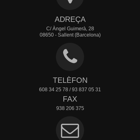
ADREÇA
C/ Àngel Guimerà, 28
08650 - Sallent (Barcelona)
TELÈFON
608 34 25 78 / 93 837 05 31
FAX
938 206 375