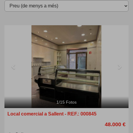
Previous
Next
1
/
15
Fotos
Local comercial a Sallent - REF.: 000845
48.000 €