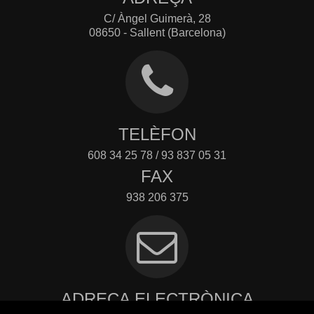
C/ Àngel Guimerà, 28
08650 - Sallent (Barcelona)
TELÈFON
608 34 25 78 / 93 837 05 31
FAX
938 206 375
ADREÇA ELECTRÒNICA