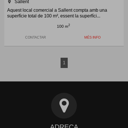
Sallent
room
Aquest local comercial a Sallent compta amb una
superfície total de 100 m², essent la superfíci...
2
100 m
CONTACTAR
MÉS INFO
1
ADREÇA