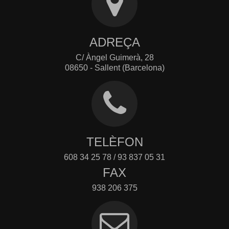
ADREÇA
C/ Àngel Guimerà, 28
08650 - Sallent (Barcelona)
TELÈFON
608 34 25 78 / 93 837 05 31
FAX
938 206 375